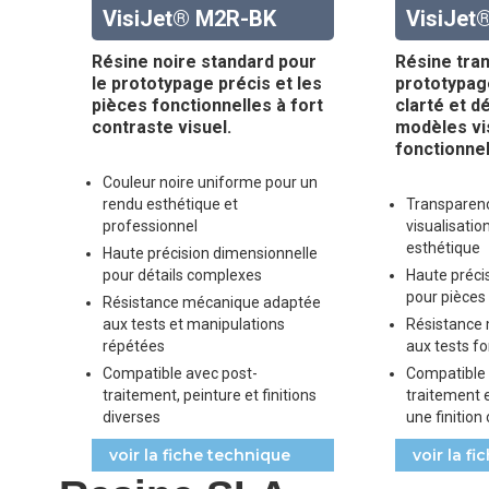
VisiJet® M2R-BK
VisiJe
Résine noire standard pour
Résine tra
le prototypage précis et les
prototypage
pièces fonctionnelles à fort
clarté et dé
contraste visuel.
modèles vi
fonctionnel
Couleur noire uniforme pour un
rendu esthétique et
Transparenc
professionnel
visualisatio
esthétique
Haute précision dimensionnelle
pour détails complexes
Haute préci
pour pièces 
Résistance mécanique adaptée
aux tests et manipulations
Résistance
répétées
aux tests f
Compatible avec post-
Compatible 
traitement, peinture et finitions
traitement 
diverses
une finition
voir la fiche technique
voir la f