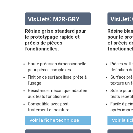
VisiJet® M2R-GRY
VisiJe
Résine grise standard pour
Résine bla
le prototypage rapide et
pour le pro
précis de pièces
et précis d
fonctionnelles.
fonctionnel
Haute précision dimensionnelle
Pièces nett
pour pièces complexes
définition d
Finition de surface lisse, prête à
Surface prê
l’usage
texture uni
Résistance mécanique adaptée
Solide pour
aux tests fonctionnels
tests répétit
Compatible avec post-
Facile à pei
traitement et peinture
après impre
voir la fiche technique
voir la f