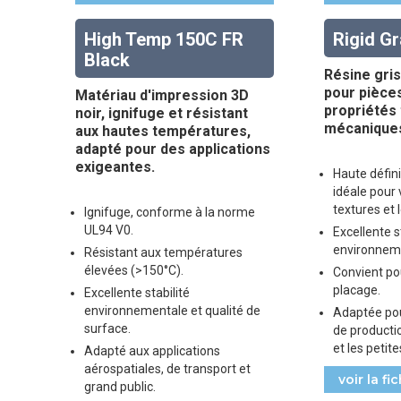
High Temp 150C FR
Rigid Gr
Black
Résine gri
pour pièce
Matériau d'impression 3D
propriétés
noir, ignifuge et résistant
mécaniques
aux hautes températures,
adapté pour des applications
exigeantes.
Haute défini
idéale pour 
textures et 
Ignifuge, conforme à la norme
UL94 V0.
Excellente s
environneme
Résistant aux températures
élevées (>150°C).
Convient pou
placage.
Excellente stabilité
environnementale et qualité de
Adaptée po
surface.
de productio
et les petit
Adapté aux applications
aérospatiales, de transport et
voir la f
grand public.