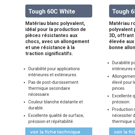
Tough 60C White
Tough 6
Matériau blanc polyvalent,
Matériau r
idéal pour la production de
polyvalent 
pièces résistantes aux
3D, offrant
chocs, avec un allongement
élevée aux
et une résistance à la
bonne allo
traction significatifs.
Durabilité p
Durabilité pour applications
intérieures 
intérieures et extérieures.
Allongement
Pas de post-durcissement
élevé pour l
thermique secondaire
pinces.
nécessaire.
Excellente q
Couleur blanche éclatante et
précision.
durable.
Production 
Excellente qualité de surface,
nécessiter 
précision et répétabilité.
thermique s
voir la fiche technique
voir la f