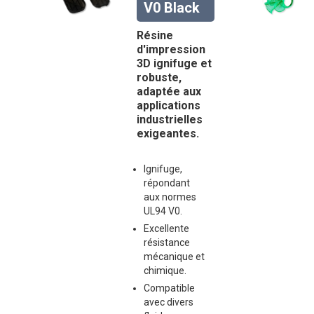
V0 Black
Résine
d'impression
3D ignifuge et
robuste,
adaptée aux
applications
industrielles
exigeantes.
Ignifuge,
répondant
aux normes
UL94 V0.
Excellente
résistance
mécanique et
chimique.
Compatible
avec divers