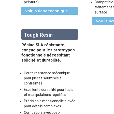
peinture)
Compatible 
traitement e
voir la fiche technique
surface
voir la f
Tough Resin
Résine SLA résistante,
conçue pour les prototypes
fonctionnels nécessitant
solidité et durabilité.
Haute résistance mécanique
pour pièces soumises à
contraintes
Excellente durabilité pour tests
et manipulations répétées
Précision dimensionnelle élevée
pour détails complexes
Compatible avec post-