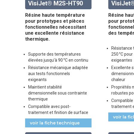
VisiJet® M2S-HT90
VisiJe
Résine haute température
Résine hau
pour prototypes et pièces
pour proto
fonctionnelles nécessitant
fonctionne
une excellente résistance
des tempér
thermique.
Résistance 
Supporte des températures
250 °C pour 
élevées jusqu’à 90 °C en continu
exigeantes
Résistance mécanique adaptée
Excellente s
aux tests fonctionnels
dimensionne
exigeants
chaleur
Maintient stabilité
Propriétés
dimensionnelle sous contrainte
robustes pou
thermique
Compatible 
Compatible avec post-
traitement e
traitement et finition de surface
voir la f
voir la fiche technique