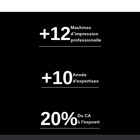
+12
Machines
d’impression
professionelle
+10
Année
d'expertises
20%
Du CA
à l'expoert