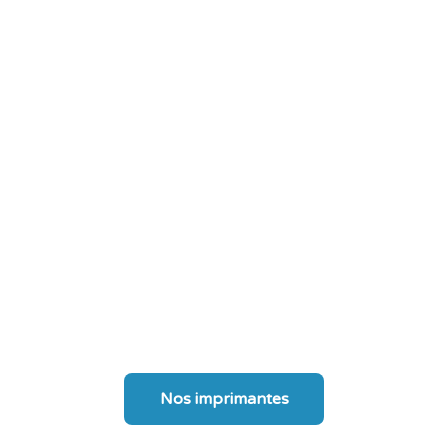
aux géométries les plus audacieuses, sans aucune
limite.
Nos imprimantes