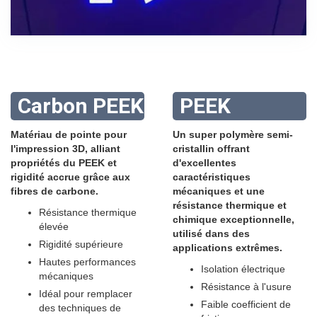
Carbon PEEK
PEEK
Matériau de pointe pour
Un super polymère semi-
l'impression 3D, alliant
cristallin offrant
propriétés du PEEK et
d'excellentes
rigidité accrue grâce aux
caractéristiques
fibres de carbone.
mécaniques et une
résistance thermique et
Résistance thermique
chimique exceptionnelle,
élevée
utilisé dans des
Rigidité supérieure
applications extrêmes.
Hautes performances
Isolation électrique
mécaniques
Résistance à l'usure
Idéal pour remplacer
Faible coefficient de
des techniques de