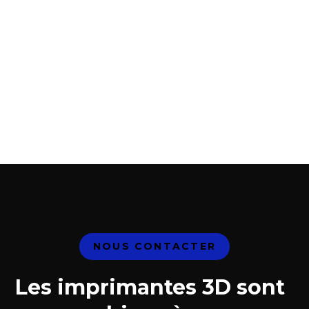
Notre équipe est là pour répondre à toutes vos
questions.
100% de satisfaction
Nous nous engageons à dépasser vos attentes.
NOUS CONTACTER
Les imprimantes 3D sont