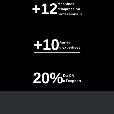
+12
Machines
d’impression
professionelle
+10
Année
d'expertises
20%
Du CA
à l'expoert