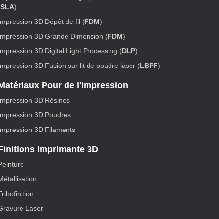
(
SLA
)
Impression 3D Dépôt de fil (
FDM
)
Impression 3D Grande Dimension (
FDM
)
Impression 3D Digital Light Processing (
DLP
)
Impression 3D Fusion sur lit de poudre laser (
LBPF
)
Matériaux Pour de l'impression
Impression 3D Résines
Impression 3D Poudres
Impression 3D Filaments
Finitions Imprimante 3D
Peinture
Métallisation
Tribofinition
Gravure Laser