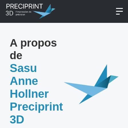
A propos
de
Sasu
Anne
Hollner
Preciprint
3D