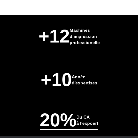
+12
Machines
d’impression
professionelle
+10
Année
d'expertises
20%
Du CA
à l'expoert