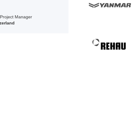
Project Manager
zerland
es
reciprint 3D à travers