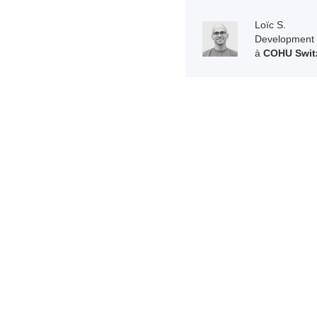
Loïc S.
Development 
à
COHU Swit
Nos chiffr
Découvrez l'impact de Sasu Anne Hollner P