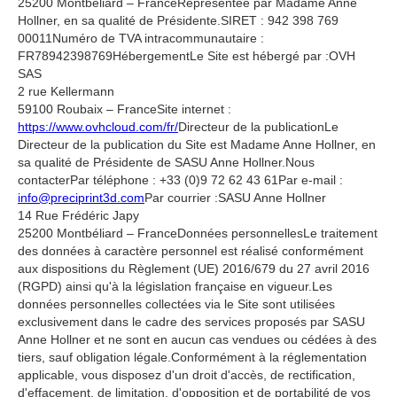
25200 Montbéliard – FranceReprésentée par Madame Anne
Hollner, en sa qualité de Présidente.SIRET : 942 398 769
00011Numéro de TVA intracommunautaire :
FR78942398769HébergementLe Site est hébergé par :OVH
SAS
2 rue Kellermann
59100 Roubaix – FranceSite internet :
https://www.ovhcloud.com/fr/
Directeur de la publicationLe
Directeur de la publication du Site est Madame Anne Hollner, en
sa qualité de Présidente de SASU Anne Hollner.Nous
contacterPar téléphone : +33 (0)9 72 62 43 61Par e-mail :
info@preciprint3d.com
Par courrier :SASU Anne Hollner
14 Rue Frédéric Japy
25200 Montbéliard – FranceDonnées personnellesLe traitement
des données à caractère personnel est réalisé conformément
aux dispositions du Règlement (UE) 2016/679 du 27 avril 2016
(RGPD) ainsi qu'à la législation française en vigueur.Les
données personnelles collectées via le Site sont utilisées
exclusivement dans le cadre des services proposés par SASU
Anne Hollner et ne sont en aucun cas vendues ou cédées à des
tiers, sauf obligation légale.Conformément à la réglementation
applicable, vous disposez d'un droit d'accès, de rectification,
d'effacement, de limitation, d'opposition et de portabilité de vos