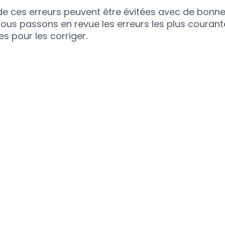
 de ces erreurs peuvent être évitées avec de bonne
 nous passons en revue les erreurs les plus couran
s pour les corriger.
ent du
e des causes
on 3D. Si la buse
filament ne
inverse, si elle est
che n’adhère pas et