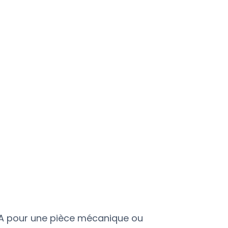
mière couche solide, toute
 est compromise. C’est un
quent, surtout avec les
omme l’ABS.
ratiques
 régulièrement le plateau pour
poussière et résidus.
un adhésif adapté : colle, laque,
 spécialisées (BuildTak).
a température du plateau
 matériau (PLA : 50–60°C, ABS :
C).
PLA pour une pièce mécanique ou