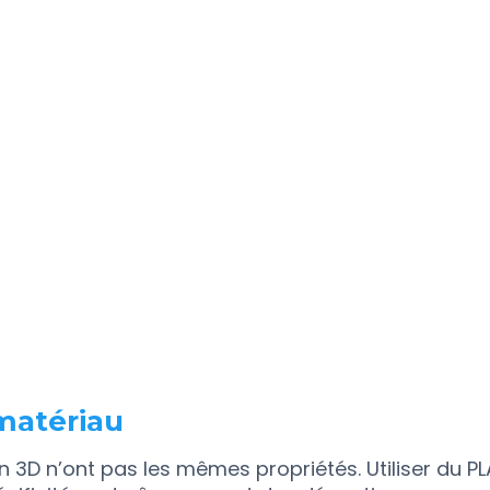
Sans une pre
l’impression
problème fré
matériaux c
Solutions p
Nettoyez
enlever 
Utilisez 
surfaces
Réglez l
selon le
90–100°
 matériau
n 3D n’ont pas les mêmes propriétés. Utiliser du 