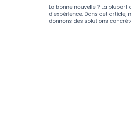
La bonne nouvelle ? La plupart
d’expérience. Dans cet article,
donnons des solutions concrète
1. Mauvais nivellem
plateau
Un plateau mal nivelé est l’un
principales d’échec en impressi
est trop proche du plateau, le 
s’extrude pas correctement. À l’
trop éloignée, la première cou
l’impression échoue.